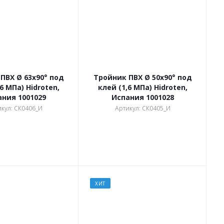
ПВХ Ø 63х90° под
Тройник ПВХ Ø 50х90° под
6 МПа) Hidroten,
клей (1,6 МПа) Hidroten,
ания 1001029
Испания 1001028
кул: СК0406_И
Артикул: СК0405_И
ХИТ