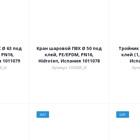
 Ø 63 под
Кран шаровой ПВХ Ø 50 под
Тройник 
 PN16,
клей, PE/EPDM, PN16,
клей (1,
я 1011079
Hidroten, Испания 1011078
Исп
06_И
Артикул: СК0005_И
Арти
ХИТ
ХИТ