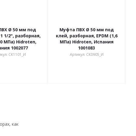
ВХ Ø 50 мм под
Муфта ПВХ Ø 50 мм под
1 1/2", разборная,
клей, разборная, EPDM (1,6
0 МПа) Hidroten,
МПа) Hidroten, Испания
ания 1002077
1001083
кул: СК1101_И
Артикул: СК0905_И
орах, как