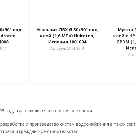
0х90° под
Угольник ПВХ Ø 50х90° под
Муфта П
idroten,
клей (1,6 МПа) Hidroten,
клей с НР 
1008
Испания 1001004
EPDM (1,
Исп
09_И
Артикул: СК0105_И
Арти
5 году, где находится и в настоящее время.
азработка и производство систем водоснабжения в таких сект
отовка и гражданское строительство.