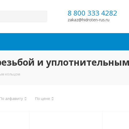
8 800 333 4282
zakaz@hidroten-rus.ru
резьбой и уплотнительны
ным кольцом
По алфавиту
По цене