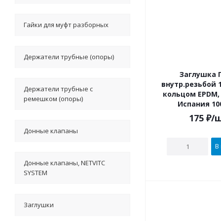
Гайки для муфт разборных
Держатели трубные (опоры)
Заглушка П
внутр.резьбой 1/2" и упл.
Держатели трубные с
кольцом EPDM, 
ремешком (опоры)
Испания 10
175
₽
/
Донные клапаны
В
Донные клапаны, NETVITC
SYSTEM
Заглушки