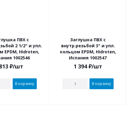
глушка ПВХ с
Заглушка ПВХ с
зьбой 2 1/2" и упл.
внутр.резьбой 3" и упл.
м EPDM, Hidroten,
кольцом EPDM, Hidroten,
ания 1002546
Испания 1002547
813
₽
/шт
1 394
₽
/шт
В корзину
В корзину