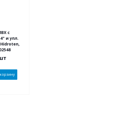
ВХ с
4" и упл.
Hidroten,
02548
шт
 корзину