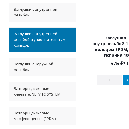
Заглушки с внутренней
резьбой
Заглушки с внутренней
Заглушка П
резьбой и уплотнительным
внутр.резьбой 1 1/2" и упл.
кольцом
кольцом EPDM, 
Испания 10
575
₽
/
Заглушки с наружной
резьбой
В
Затворы дисковые
клеевые, NETVITC SYSTEM
Затворы дисковые
межфланцевые (EPDM)