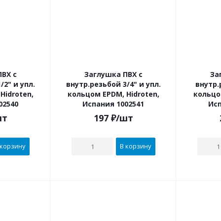
ВХ с
Заглушка ПВХ с
За
внутр.резьбой 3/4" и упл.
внутр.резь
Hidroten,
кольцом EPDM, Hidroten,
кольцо
02540
Испания 1002541
Исп
шт
197
₽
/шт
 корзину
В корзину