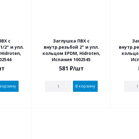
ВХ с
Заглушка ПВХ с
За
внутр.резьбой 2" и упл.
внутр.ре
Hidroten,
кольцом EPDM, Hidroten,
кольцо
02544
Испания 1002545
Исп
шт
581
₽
/шт
 корзину
В корзину