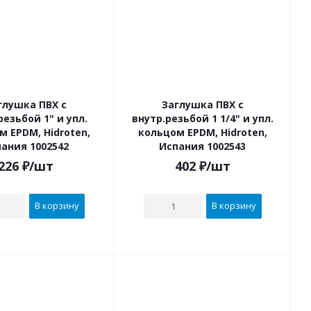
глушка ПВХ с
Заглушка ПВХ с
бой 1" и упл.
внутр.резьбой 1 1/4" и упл.
м EPDM, Hidroten,
кольцом EPDM, Hidroten,
ания 1002542
Испания 1002543
226
₽
/шт
402
₽
/шт
В корзину
В корзину