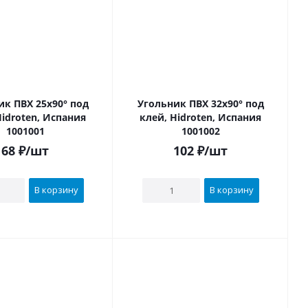
Х 25х90° под
Угольник ПВХ 32х90° под
Hidroten, Испания
клей, Hidroten, Испания
1001001
1001002
68
₽
/шт
102
₽
/шт
В корзину
В корзину