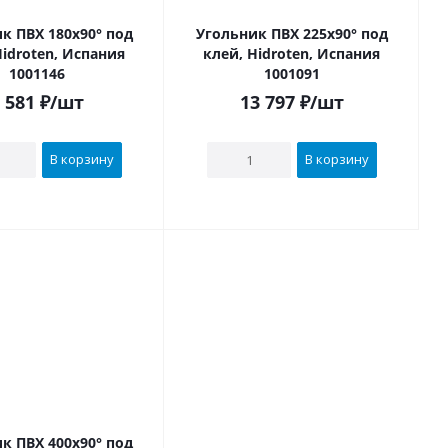
к ПВХ 180х90° под
Угольник ПВХ 225х90° под
Hidroten, Испания
клей, Hidroten, Испания
1001146
1001091
 581
₽
/шт
13 797
₽
/шт
В корзину
В корзину
к ПВХ 400х90° под