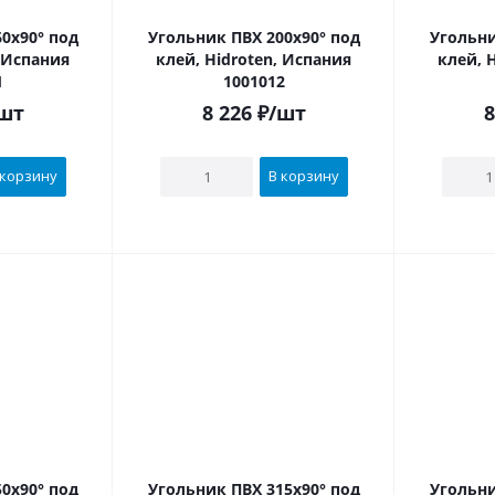
0х90° под
Угольник ПВХ 200х90° под
Угольни
, Испания
клей, Hidroten, Испания
клей, 
1
1001012
шт
8 226
₽
/шт
8
 корзину
В корзину
0х90° под
Угольник ПВХ 315х90° под
Угольни