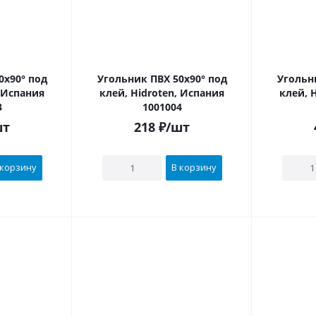
Угольник ПВХ 50х90° под
Угольник ПВ
, Испания
клей, Hidroten, Испания
клей, 
3
1001004
шт
218
₽
/шт
 корзину
В корзину