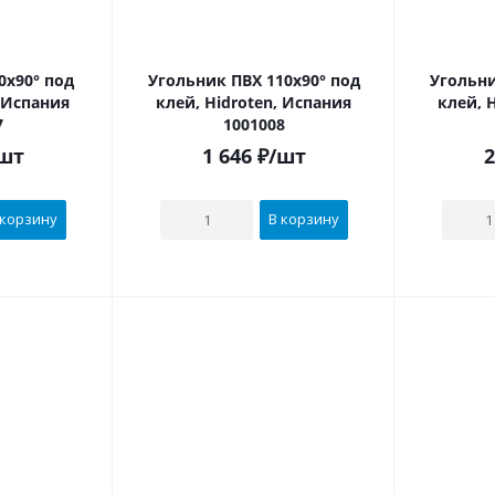
Угольник ПВХ 110х90° под
Угольни
, Испания
клей, Hidroten, Испания
клей, 
7
1001008
шт
1 646
₽
/шт
2
 корзину
В корзину