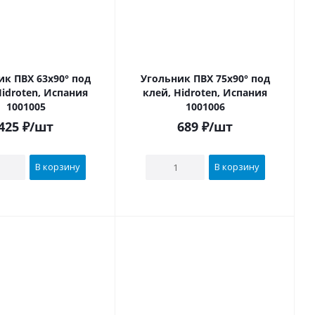
Х 63х90° под
Угольник ПВХ 75х90° под
Hidroten, Испания
клей, Hidroten, Испания
1001005
1001006
425
₽
/шт
689
₽
/шт
В корзину
В корзину