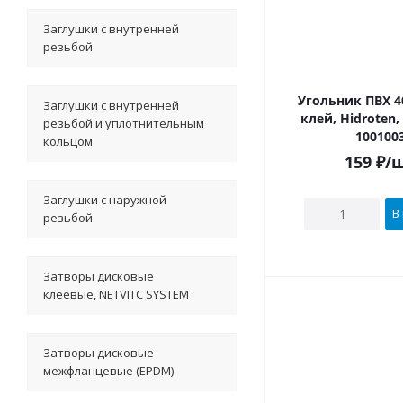
Заглушки с внутренней
резьбой
Угольник ПВХ 40х90° под
Заглушки с внутренней
клей, Hidroten
резьбой и уплотнительным
100100
кольцом
159
₽
/
Заглушки с наружной
В
резьбой
Затворы дисковые
клеевые, NETVITC SYSTEM
Затворы дисковые
межфланцевые (EPDM)