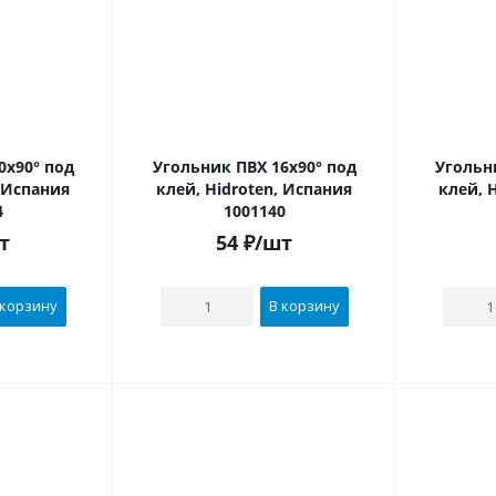
Угольник ПВХ 16х90° под
Угольник ПВ
, Испания
клей, Hidroten, Испания
клей, 
4
1001140
т
54
₽
/шт
 корзину
В корзину