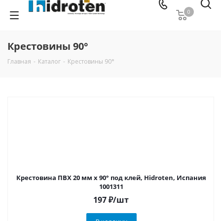
0
Крестовины 90°
Главная
-
Каталог
-
Крестовины 90°
Крестовина ПВХ 20 мм х 90° под клей, Hidroten, Испания
1001311
197
₽
/шт