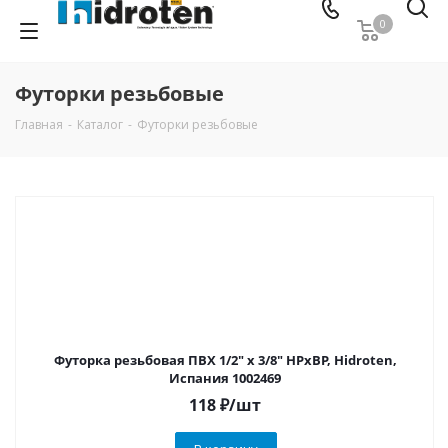
0
Футорки резьбовые
Главная
-
Каталог
-
Футорки резьбовые
Футорка резьбовая ПВХ 1/2" х 3/8" НРхВР, Hidroten,
Испания 1002469
118
₽
/шт