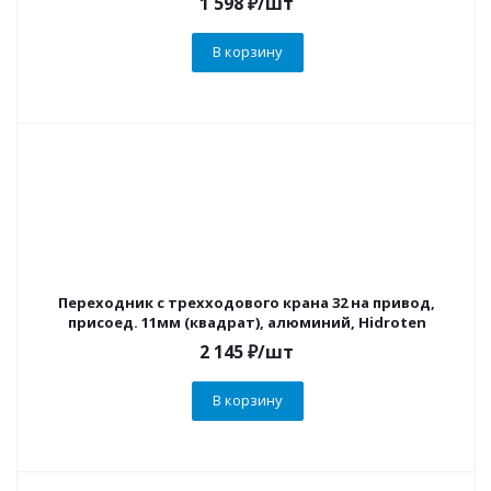
1 598
₽
/шт
В корзину
Переходник с трехходового крана 32 на привод,
присоед. 11мм (квадрат), алюминий, Hidroten
2 145
₽
/шт
В корзину