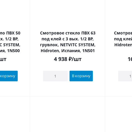
о ПВХ 50
Смотровое стекло ПВХ 63
Смотров
. 1/2 ВР,
под клей c 3 вых. 1/2 ВР,
под кле
C SYSTEM,
грувлок, NETVITC SYSTEM,
Hidrote
ия, 1N500
Hidroten, Испания, 1N501
шт
4 938
₽
/шт
1
 корзину
В корзину