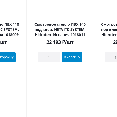
о ПВХ 110
Смотровое стекло ПВХ 140
Смотров
TC SYSTEM,
под клей, NETVITC SYSTEM,
под кле
ия 1018009
Hidroten, Испания 1018011
Hidrote
/шт
22 193
₽
/шт
2
 корзину
В корзину