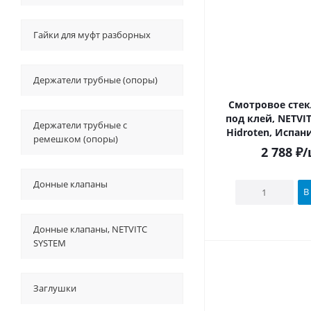
Гайки для муфт разборных
Держатели трубные (опоры)
Смотровое стекл
под клей, NETVI
Держатели трубные с
Hidroten, Испан
ремешком (опоры)
2 788
₽
/
Донные клапаны
В
Донные клапаны, NETVITC
SYSTEM
Заглушки