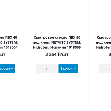
о ПВХ 40
Смотровое стекло ПВХ 50
Смотров
TC SYSTEM,
под клей, NETVITC SYSTEM,
под кле
ия 1018004
Hidroten, Испания 1018005
Hidrote
шт
3 254
₽
/шт
3
 корзину
В корзину