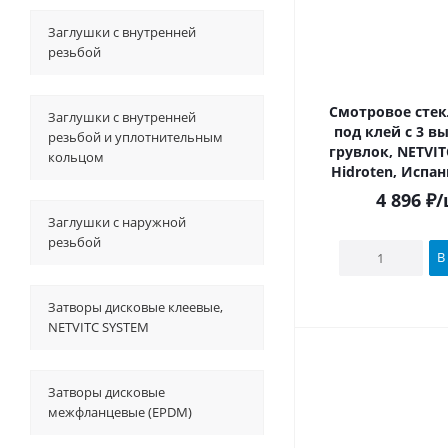
Заглушки с внутренней
резьбой
Смотровое стекл
Заглушки с внутренней
под клей c 3 вых
резьбой и уплотнительным
грувлок, NETVIT
кольцом
Hidroten, Испан
4 896
₽
/
Заглушки с наружной
резьбой
В
Затворы дисковые клеевые,
NETVITC SYSTEM
Затворы дисковые
межфланцевые (EPDM)