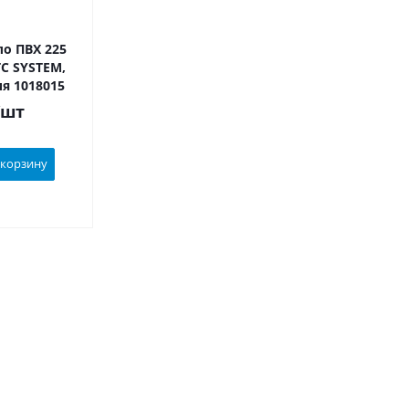
о ПВХ 225
TC SYSTEM,
ия 1018015
/шт
 корзину