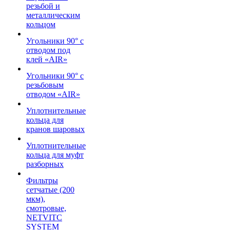
резьбой и
металлическим
кольцом
Угольники 90° с
отводом под
клей «AIR»
Угольники 90° с
резьбовым
отводом «AIR»
Уплотнительные
кольца для
кранов шаровых
Уплотнительные
кольца для муфт
разборных
Фильтры
сетчатые (200
мкм),
смотровые,
NETVITC
SYSTEM