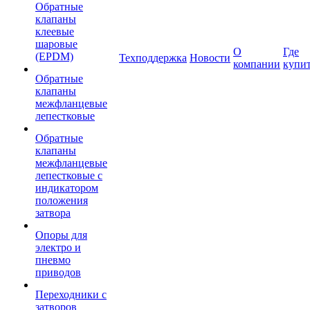
Обратные
клапаны
клеевые
шаровые
О
Где
(EPDM)
Техподдержка
Новости
компании
купи
Обратные
клапаны
межфланцевые
лепестковые
Обратные
клапаны
межфланцевые
лепестковые с
индикатором
положения
затвора
Опоры для
электро и
пневмо
приводов
Переходники с
затворов