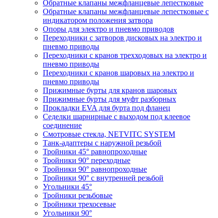
Обратные клапаны межфланцевые лепестковые
Обратные клапаны межфланцевые лепестковые с
индикатором положения затвора
Опоры для электро и пневмо приводов
Переходники с затворов дисковых на электро и
пневмо приводы
Переходники с кранов трехходовых на электро и
пневмо приводы
Переходники с кранов шаровых на электро и
пневмо приводы
Прижимные бурты для кранов шаровых
Прижимные бурты для муфт разборных
Прокладки EVA для бурта под фланец
Седелки шарнирные с выходом под клеевое
соединение
Смотровые стекла, NETVITC SYSTEM
Танк-адаптеры с наружной резьбой
Тройники 45° равнопроходные
Тройники 90° переходные
Тройники 90° равнопроходные
Тройники 90° с внутренней резьбой
Угольники 45°
Тройники резьбовые
Тройники трехосевые
Угольники 90°