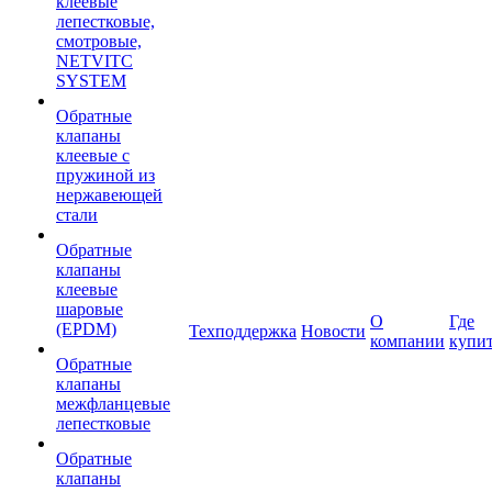
клеевые
лепестковые,
смотровые,
NETVITC
SYSTEM
Обратные
клапаны
клеевые с
пружиной из
нержавеющей
стали
Обратные
клапаны
клеевые
шаровые
О
Где
(EPDM)
Техподдержка
Новости
компании
купи
Обратные
клапаны
межфланцевые
лепестковые
Обратные
клапаны