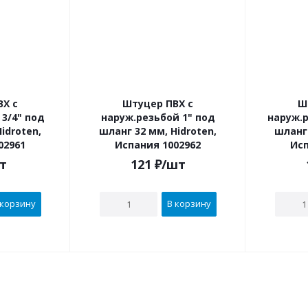
ВХ с
Штуцер ПВХ с
Ш
д
наруж.резьбой 1" под
наруж.р
idroten,
шланг 32 мм, Hidroten,
шланг 
02961
Испания 1002962
Исп
т
121
₽
/шт
 корзину
В корзину