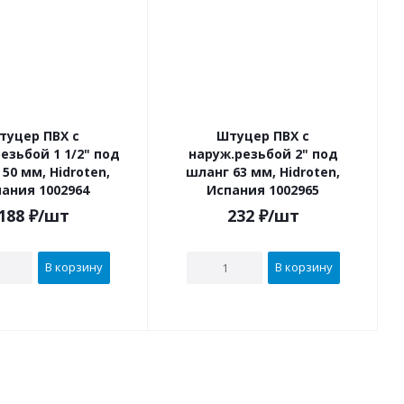
туцер ПВХ с
Штуцер ПВХ с
езьбой 1 1/2" под
наруж.резьбой 2" под
50 мм, Hidroten,
шланг 63 мм, Hidroten,
ания 1002964
Испания 1002965
188
₽
/шт
232
₽
/шт
В корзину
В корзину