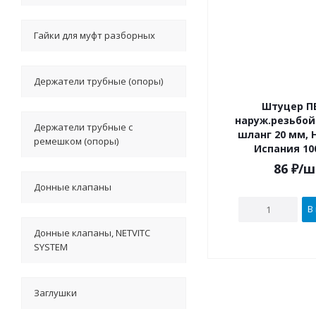
Гайки для муфт разборных
Держатели трубные (опоры)
Штуцер П
наруж.резьбой 3/4" по
Держатели трубные с
шланг 20 мм, H
ремешком (опоры)
Испания 10
86
₽
/ш
Донные клапаны
В
Донные клапаны, NETVITC
SYSTEM
Заглушки