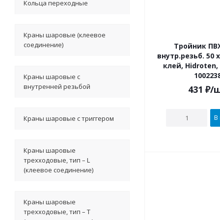
Кольца переходные
Краны шаровые (клеевое
соединение)
Тройник ПВХ
внутр.резьб. 50 х 1 1/4" под
клей, Hidroten
100223
Краны шаровые с
внутренней резьбой
431
₽
/
В
Краны шаровые с триггером
Краны шаровые
трехходовые, тип – L
(клеевое соединение)
Краны шаровые
трехходовые, тип – T