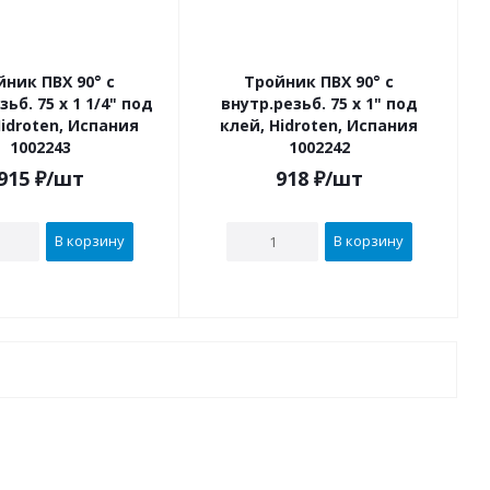
йник ПВХ 90° с
Тройник ПВХ 90° с
1 1/4" под
внутр.резьб. 75 х 1" под
Hidroten, Испания
клей, Hidroten, Испания
1002243
1002242
915
₽
/шт
918
₽
/шт
В корзину
В корзину