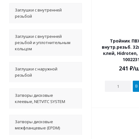
Заглушки с внутренней
резьбой
Заглушки с внутренней
Тройник ПВХ
резьбой и уплотнительным
внутр.резьб. 32х 1/2" под
кольцом
клей, Hidroten
100223
241
₽
/
Заглушки с наружной
резьбой
В
Затворы дисковые
клеевые, NETVITC SYSTEM
Затворы дисковые
межфланцевые (EPDM)