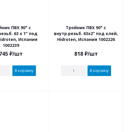
йник ПВХ 90° с
Тройник ПВХ 90° с
 63 х 1" под
внутр.резьб. 63х2" под клей,
Hidroten, Испания
Hidroten, Испания 1002226
1002239
745
₽
/шт
818
₽
/шт
В корзину
В корзину