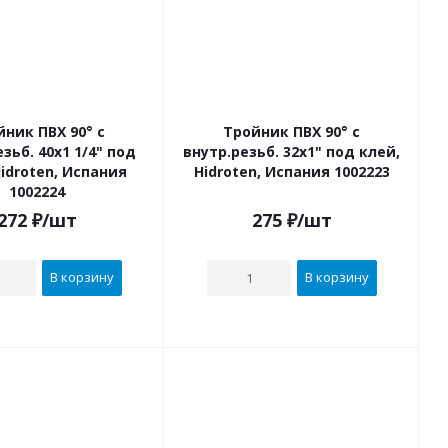
йник ПВХ 90° с
Тройник ПВХ 90° с
1 1/4" под
внутр.резьб. 32х1" под клей,
Hidroten, Испания
Hidroten, Испания 1002223
1002224
272
₽
/шт
275
₽
/шт
В корзину
В корзину