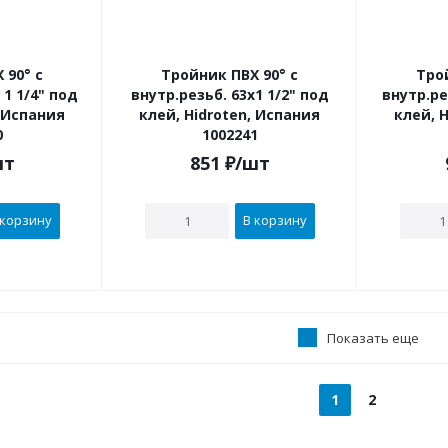
 90° с
Тройник ПВХ 90° с
Тро
внутр.резьб. 63х1 1/2" под
внутр.резьб. 75 х 
, Испания
клей, Hidroten, Испания
клей, 
0
1002241
шт
851
₽
/шт
 корзину
В корзину
Показать еще
1
2