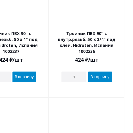
йник ПВХ 90° с
Тройник ПВХ 90° с
 50 х 1" под
внутр.резьб. 50 х 3/4" под
Hidroten, Испания
клей, Hidroten, Испания
1002237
1002236
424
₽
/шт
424
₽
/шт
В корзину
В корзину