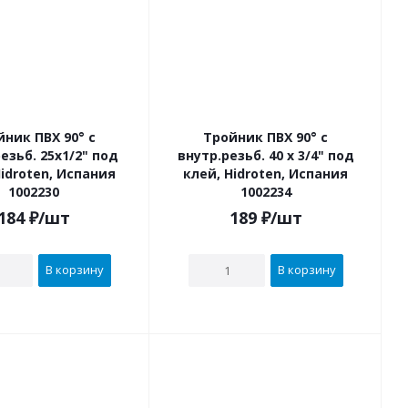
йник ПВХ 90° с
Тройник ПВХ 90° с
25х1/2" под
внутр.резьб. 40 х 3/4" под
Hidroten, Испания
клей, Hidroten, Испания
1002230
1002234
184
₽
/шт
189
₽
/шт
В корзину
В корзину