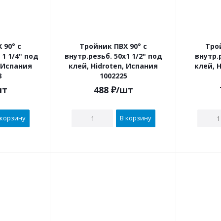
 90° с
Тройник ПВХ 90° с
Тро
внутр.резьб. 50х1 1/2" под
внутр.резьб.
, Испания
клей, Hidroten, Испания
клей, 
8
1002225
шт
488
₽
/шт
 корзину
В корзину