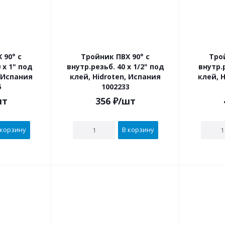
 90° с
Тройник ПВХ 90° с
Тро
внутр.резьб. 40 х 1/2" под
внутр.резьб.
, Испания
клей, Hidroten, Испания
клей, 
5
1002233
шт
356
₽
/шт
 корзину
В корзину