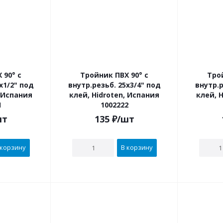
 90° с
Тройник ПВХ 90° с
Тро
внутр.резьб. 25х3/4" под
внутр.резьб. 
, Испания
клей, Hidroten, Испания
клей, 
1
1002222
шт
135
₽
/шт
 корзину
В корзину