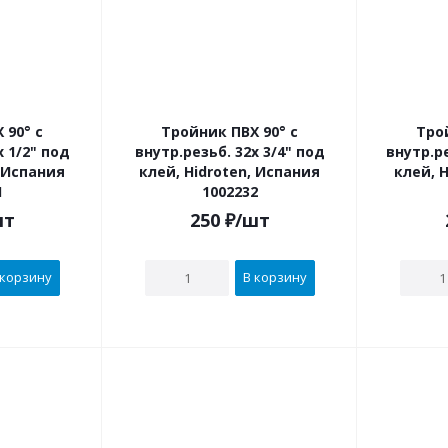
 90° с
Тройник ПВХ 90° с
Тро
внутр.резьб. 32х 3/4" под
внутр.резьб. 40х
, Испания
клей, Hidroten, Испания
клей, 
1
1002232
шт
250
₽
/шт
 корзину
В корзину