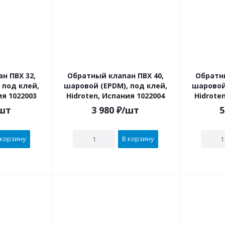
ПВХ 32,
Обратный клапан ПВХ 40,
Обратны
 под клей,
шаровой (EPDM), под клей,
шаровой 
ия 1022003
Hidroten, Испания 1022004
Hidrote
шт
3 980
₽
/шт
5
 корзину
В корзину