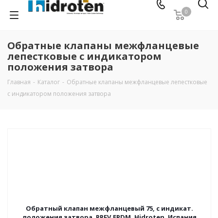
0
Обратные клапаны межфланцевые
лепестковые с индикатором
положения затвора
Главная
-
Каталог
-
Обратные клапаны межфланцевые лепестковые
с индикатором положения затвора
Обратный клапан межфланцевый 75, с индикат.
положения затвора, PPFV,EPDM, Hidroten, Испания