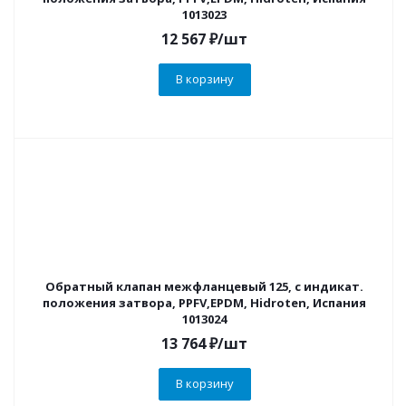
1013023
12 567
₽
/шт
В корзину
Обратный клапан межфланцевый 125, с индикат.
положения затвора, PPFV,EPDM, Hidroten, Испания
1013024
13 764
₽
/шт
В корзину