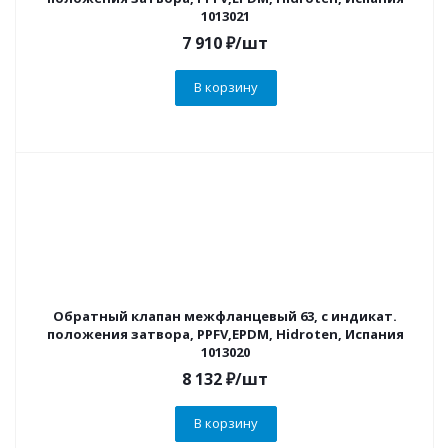
1013021
7 910
₽
/шт
В корзину
Обратный клапан межфланцевый 63, с индикат.
положения затвора, PPFV,EPDM, Hidroten, Испания
1013020
8 132
₽
/шт
В корзину