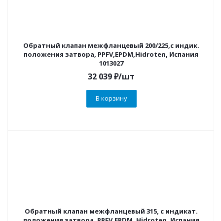
Обратный клапан межфланцевый 200/225,с индик.
положения затвора, PPFV,EPDM,Hidroten, Испания
1013027
32 039
₽
/шт
В корзину
Обратный клапан межфланцевый 315, с индикат.
положения затвора, PPFV,EPDM, Hidroten, Испания