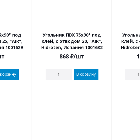
Угольник ПВХ 75х90° под
Угольник ПВХ
"AIR",
клей, с отводом 20, "AIR",
клей, с от
ия 1001629
Hidroten, Испания 1001632
Hidrote
шт
868
₽
/шт
1
 корзину
В корзину