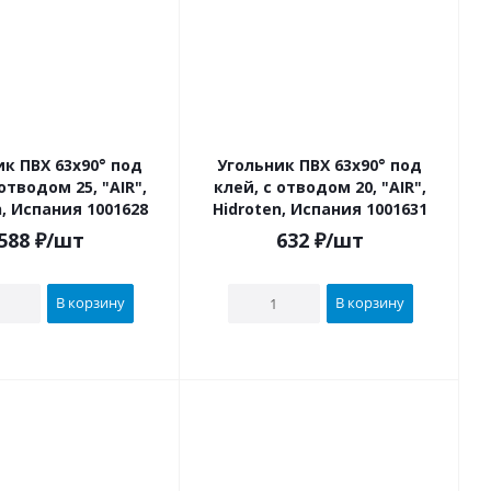
 63х90° под
Угольник ПВХ 63х90° под
водом 25, "AIR",
клей, с отводом 20, "AIR",
n, Испания 1001628
Hidroten, Испания 1001631
588
₽
/шт
632
₽
/шт
В корзину
В корзину