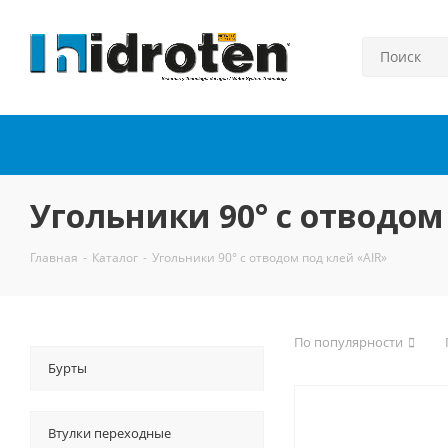
Угольники 90° с отводом
Главная
-
Каталог
-
Угольники 90° с отводом под клей «AIR»
По популярности
Бурты
Втулки переходные