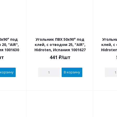
Угольник ПВХ 50х90° под
Угольник ПВХ
"AIR",
клей, с отводом 25, "AIR",
клей, с от
ия 1001630
Hidroten, Испания 1001627
Hidrote
шт
441
₽
/шт
 корзину
В корзину