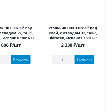
 90х90° под
Угольник ПВХ 110х90° под
водом 25, "AIR",
клей, с отводом 32, "AIR",
n, Испания 1001633
Hidroten, Испания 1001635
 606
₽
/шт
2 338
₽
/шт
В корзину
В корзину