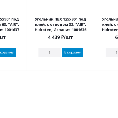
5х90° под
Угольник ПВХ 125х90° под
Угольни
"AIR",
клей, с отводом 32, "AIR",
клей, с от
ия 1001637
Hidroten, Испания 1001636
Hidrote
шт
4 439
₽
/шт
6
 корзину
В корзину