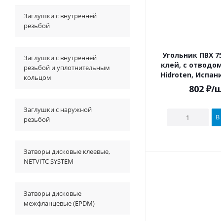
Заглушки с внутренней
резьбой
Угольник ПВХ 75х90° под
Заглушки с внутренней
клей, с отводом 25, 
резьбой и уплотнительным
Hidroten, Испан
кольцом
802
₽
/
Заглушки с наружной
В
резьбой
Затворы дисковые клеевые,
NETVITC SYSTEM
Затворы дисковые
межфланцевые (EPDM)