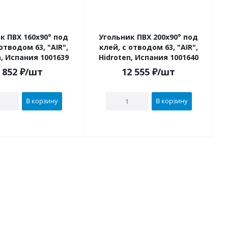
к ПВХ 160х90° под
Угольник ПВХ 200х90° под
водом 63, "AIR",
клей, с отводом 63, "AIR",
n, Испания 1001639
Hidroten, Испания 1001640
 852
₽
/шт
12 555
₽
/шт
В корзину
В корзину