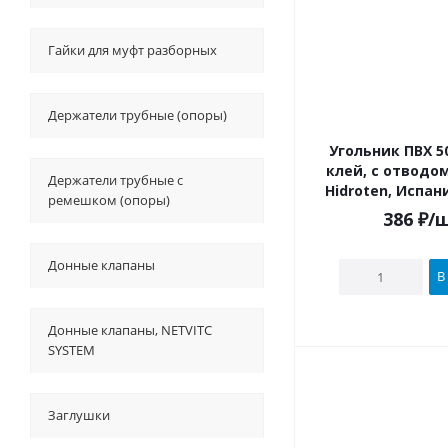
Гайки для муфт разборных
Держатели трубные (опоры)
Угольник ПВХ 50х90° под
клей, с отводом 20, 
Держатели трубные с
Hidroten, Испан
ремешком (опоры)
386
₽
/
Донные клапаны
В
Донные клапаны, NETVITC
SYSTEM
Заглушки