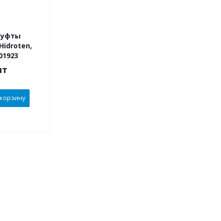
муфты
Hidroten,
01923
шт
 корзину