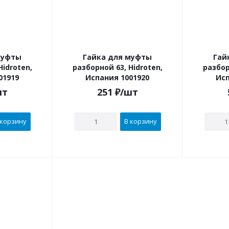
муфты
Гайка для муфты
Гай
Hidroten,
разборной 63, Hidroten,
разбор
01919
Испания 1001920
Исп
шт
251
₽
/шт
 корзину
В корзину