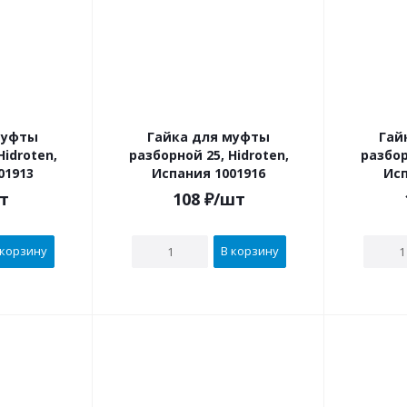
муфты
Гайка для муфты
Гай
Hidroten,
разборной 25, Hidroten,
разбор
01913
Испания 1001916
Исп
т
108
₽
/шт
 корзину
В корзину